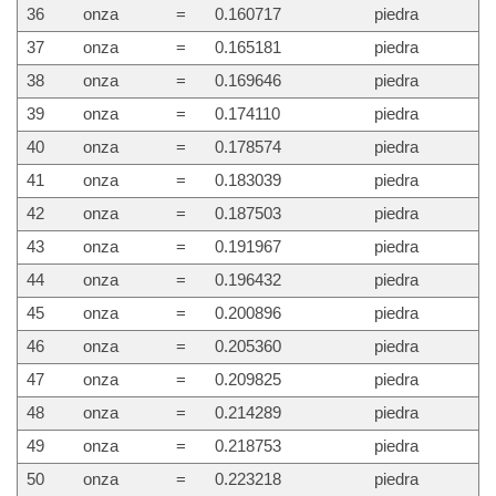
36
onza
=
0.160717
piedra
37
onza
=
0.165181
piedra
38
onza
=
0.169646
piedra
39
onza
=
0.174110
piedra
40
onza
=
0.178574
piedra
41
onza
=
0.183039
piedra
42
onza
=
0.187503
piedra
43
onza
=
0.191967
piedra
44
onza
=
0.196432
piedra
45
onza
=
0.200896
piedra
46
onza
=
0.205360
piedra
47
onza
=
0.209825
piedra
48
onza
=
0.214289
piedra
49
onza
=
0.218753
piedra
50
onza
=
0.223218
piedra