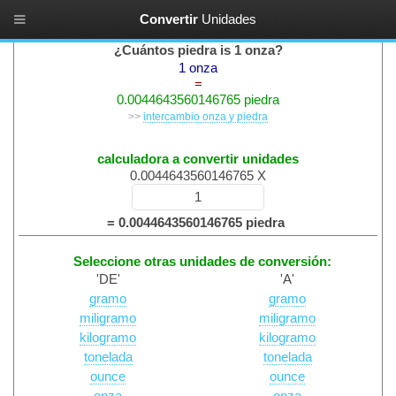
Convertir
Unidades
Convertir Pesos
¿Cuántos piedra is 1 onza?
1 onza
=
0.0044643560146765 piedra
>>
intercambio onza y piedra
calculadora a convertir unidades
0.0044643560146765 X
= 0.0044643560146765 piedra
Seleccione otras unidades de conversión:
'DE'
'A'
gramo
gramo
miligramo
miligramo
kilogramo
kilogramo
tonelada
tonelada
ounce
ounce