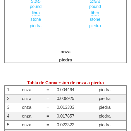
onza
onza
pound
pound
libra
libra
stone
stone
piedra
piedra
onza
piedra
Tabla de Conversión de onza a piedra
1
onza
=
0.004464
piedra
2
onza
=
0.008929
piedra
3
onza
=
0.013393
piedra
4
onza
=
0.017857
piedra
5
onza
=
0.022322
piedra