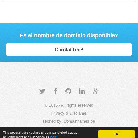
Es el nombre de dominio disponible?
Check it here!
© 2015 - All rights reserved
Privacy & Disclamer
Hosted by:
Domainnames.be
This website uses cookies to optimize sitebehaviour,
OK!
advertisement and user-analysis
more